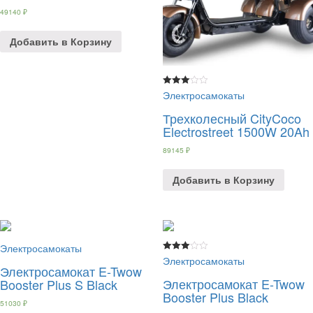
49140
₽
Добавить в Корзину
Электросамокаты
Rated
3.00
out of 5
Трехколесный CityCoco
Electrostreet 1500W 20Ah
89145
₽
Добавить в Корзину
Электросамокаты
Электросамокаты
Rated
3.00
Электросамокат E-Twow
out of 5
Электросамокат E-Twow
Booster Plus S Black
Booster Plus Black
51030
₽