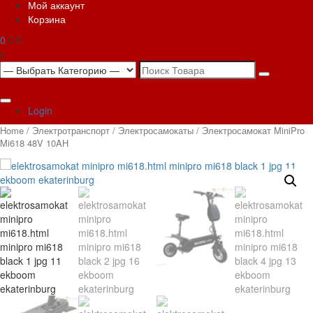
Мой аккаунт
Корзина
0
0 ₽
x
Search
for:
Login
Home
/
Электротранспорт
/
Электросамокаты
/ Электросамокат MiniPro
Mi618 48V 10AH