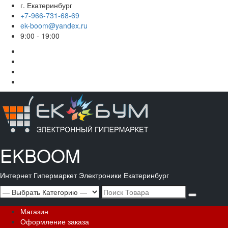
Перейти
г. Екатеринбург
к
+7-966-731-68-69
содержимому
ek-boom@yandex.ru
9:00 - 19:00
Корзина
Магазин
Мой
аккаунт
Оформление
заказа
EKBOOM
Интернет Гипермаркет Электроники Екатеринбург
Search
for:
Основное
Магазин
меню
Оформление заказа