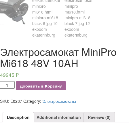
Электросамокат MiniPro
Mi618 48V 10AH
49245
₽
Электросамокат
Добавить в Корзину
MiniPro
Mi618
48V
SKU:
E0237
Category:
Электросамокаты
10AH
quantity
Description
Additional information
Reviews (0)