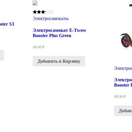
Rated
Электросамокаты
3.00
oter S3
out of
5
Электросамокат E-Twow
Booster Plus Green
49140
₽
Добавить в Корзину
Электро
Электро
Booster 
49140
₽
Добав