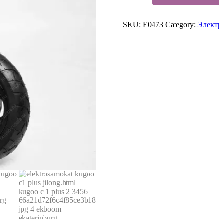
C1
Plus
SKU:
E0473
Category:
Элект
Jilong
quantity