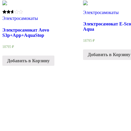
Электросамокаты
Rated
Электросамокаты
2.50
Электросамокат E-Sco
out of
Aqua
5
Электросамокат Aovo
S3р+App+AquaStop
18795
₽
18795
₽
Добавить в Корзину
Добавить в Корзину