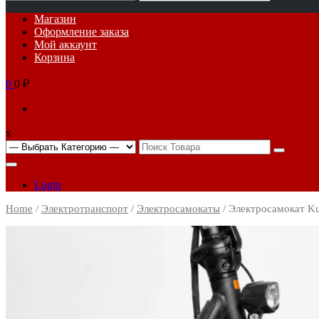
for:
Основное
Магазин
меню
Оформление заказа
Мой аккаунт
Корзина
0
0 ₽
x
Search
for:
Login
Home
/
Электротранспорт
/
Электросамокаты
/ Электросамокат Ku