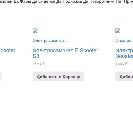
исплей Да Фары Да Сиденье Да Подножка Да Поворотники Нет При
Электросамокаты
Электро
cooter
Электросамокат E-Scooter
Электр
S3
Booste
17745
₽
51030
₽
Добавить в Корзину
Добав