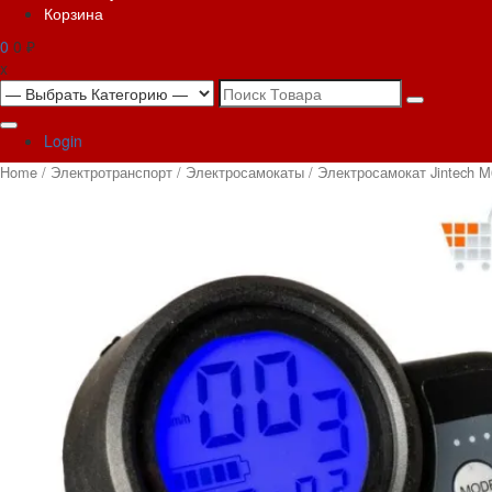
Корзина
0
0 ₽
x
Search
for:
Login
Home
/
Электротранспорт
/
Электросамокаты
/ Электросамокат Jintech M