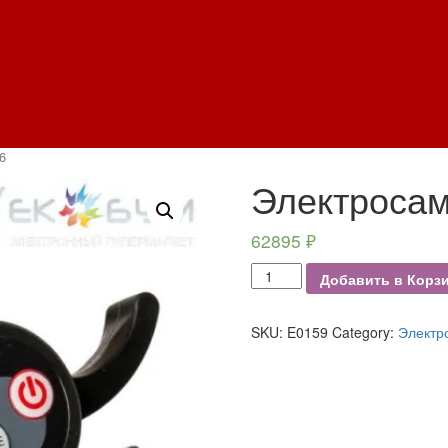
6
Электросам
62895
₽
Электросамокат
Добавить в Корз
Jintech
M6
quantity
SKU:
E0159
Category:
Электр