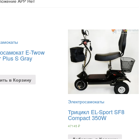
ложение APP Нет
самокаты
осамокат E-Twow
r Plus S Gray
ить в Корзину
Электросамокаты
Трицикл EL-Sport SF8
Compact 350W
47145
₽