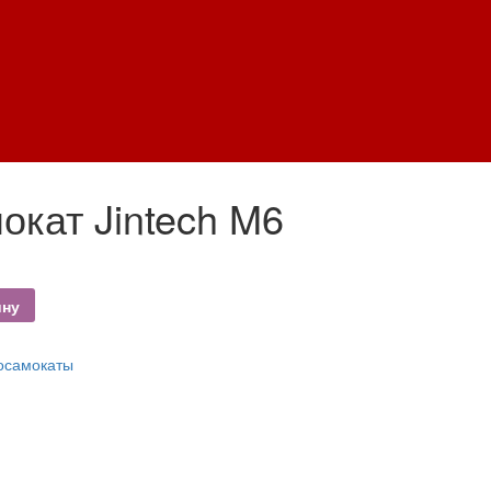
окат Jintech M6
ину
осамокаты