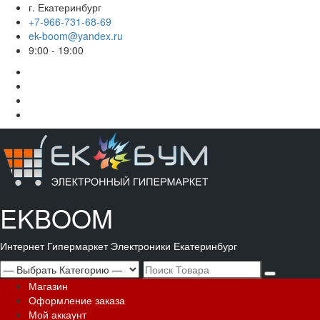
Перейти
г. Екатеринбург
к
+7-966-731-68-69
содержимому
ek-boom@yandex.ru
9:00 - 19:00
Корзина
Магазин
Мой
аккаунт
Оформление
заказа
EKBOOM
Интернет Гипермаркет Электроники Екатеринбург
Search
for:
Основное
Магазин
меню
Оформление заказа
Мой аккаунт