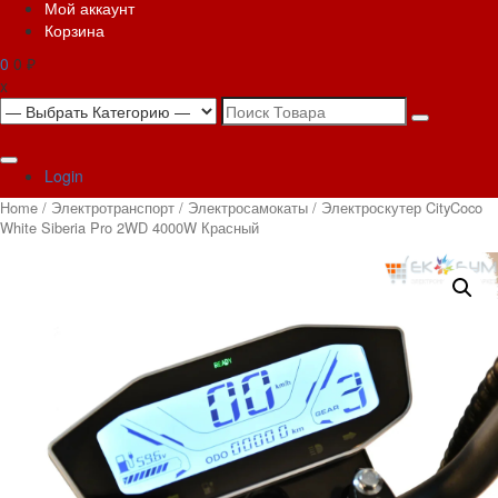
Мой аккаунт
Корзина
0
0 ₽
x
Search
for:
Login
Home
/
Электротранспорт
/
Электросамокаты
/ Электроскутер CityCoco
White Siberia Pro 2WD 4000W Красный