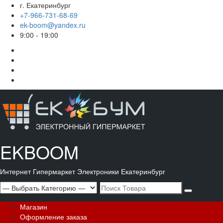
Перейти
г. Екатеринбург
к
+7-966-731-68-69
содержимому
ek-boom@yandex.ru
9:00 - 19:00
Корзина
Магазин
Мой
аккаунт
Оформление
заказа
EKBOOM
Интернет Гипермаркет Электроники Екатеринбург
Search
for:
Основное
Магазин
меню
Оформление заказа