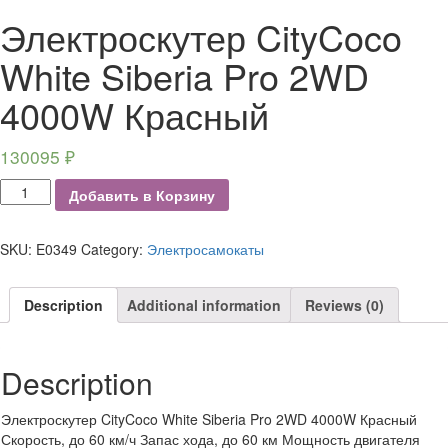
Электроскутер CityCoco
White Siberia Pro 2WD
4000W Красный
130095
₽
Электроскутер
Добавить в Корзину
CityCoco
White
Siberia
SKU:
E0349
Category:
Электросамокаты
Pro
2WD
Description
Additional information
Reviews (0)
4000W
Красный
quantity
Description
Электроскутер CityCoco White Siberia Pro 2WD 4000W Красный
Скорость, до 60 км/ч Запас хода, до 60 км Мощность двигателя