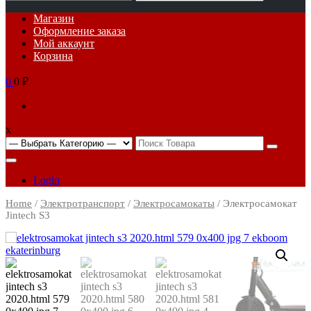
for:
Основное
Магазин
меню
Оформление заказа
Мой аккаунт
Корзина
0
0 ₽
x
Search
for:
Login
Home
/
Электротранспорт
/
Электросамокаты
/ Электросамокат
Jintech S3