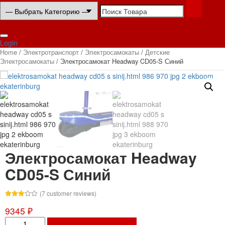
Search
for:
Login
Home
/
Электротранспорт
/
Электросамокаты
/
Детские
Электросамокаты
/ Электросамокат Headway CD05-S Синий
Электросамокат Headway
CD05-S Синий
(
7
customer reviews)
Rated
7
9345
₽
3.00
out of 5
Электросамокат
based