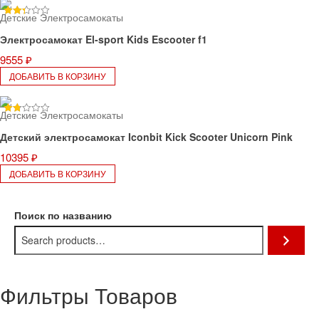
Детские Электросамокаты
Rated
2.33
Электросамокат El-sport Kids Escooter f1
out of
5
9555
₽
ДОБАВИТЬ В КОРЗИНУ
Детские Электросамокаты
Rated
1.75
Детский электросамокат Iconbit Kick Scooter Unicorn Pink
out
of 5
10395
₽
ДОБАВИТЬ В КОРЗИНУ
Поиск по названию
Фильтры Товаров