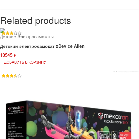
Related products
Детские Электросамокаты
Rated
2.74
Детский электросамокат xDevice Alien
out of
5
13545
₽
ДОБАВИТЬ В КОРЗИНУ
Rated
3.50
out of 5