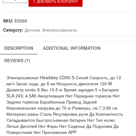
ДОБАВИТЬ В КОРЗИНУ
on
Headway
customer
ratings
CD05-
S
SKU:
E0099
Синий
quantity
Category:
Детские Электросамокаты
DESCRIPTION
ADDITIONAL INFORMATION
REVIEWS (7)
Электросамокат Headway CD05-S Синий Скорость, до 12
км/ч Запас хода, до 8 км Мощность двигателя 120 W
Диаметр колёс 6 Вес 10.5 кг Время зарядки 5 ч Батарея
SLA 24V, 4.5Ah Амортизация Нет Передние тормоза Нет
Задние тормоза Барабанные Привод Задний
Максимальная нагрузка до 70 кг Размеры, см 7,3,90 см
Материал рамы Сталь Регулировка руля Да Компактность
Складывается Быстросъемная батарея Нет Тип колес
Литые Дисплей Нет Фары Нет Сиденье Да Подножка Да
Поворотники Нет Приложение APP