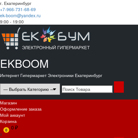
Перейти
г. Екатеринбург
к
+7-966-731-68-69
содержимому
ek-boom@yandex.ru
9:00 - 19:00
Корзина
Магазин
Мой
Оформление
аккаунт
заказа
EKBOOM
Интернет Гипермаркет Электроники Екатеринбург
Search
for:
Основное
Магазин
меню
Оформление заказа
Мой аккаунт
Корзина
0 ₽
0
x