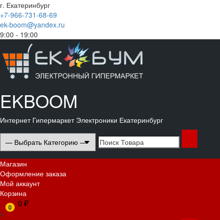
Перейти
г. Екатеринбург
к
+7-966-731-68-69
содержимому
ek-boom@yandex.ru
9:00 - 19:00
Корзина
Магазин
Мой
Оформление
аккаунт
заказа
EKBOOM
Интернет Гипермаркет Электроники Екатеринбург
Search
for:
Основное
Магазин
меню
Оформление заказа
Мой аккаунт
Корзина
0 ₽
0
x