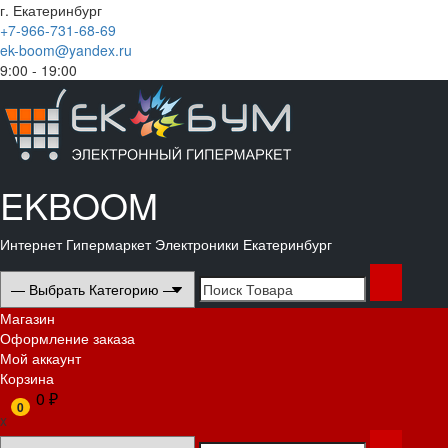
Перейти
г. Екатеринбург
к
+7-966-731-68-69
содержимому
ek-boom@yandex.ru
9:00 - 19:00
Корзина
Магазин
Мой
Оформление
аккаунт
заказа
EKBOOM
Интернет Гипермаркет Электроники Екатеринбург
Search
for:
Основное
Магазин
меню
Оформление заказа
Мой аккаунт
Корзина
0 ₽
0
x
Search