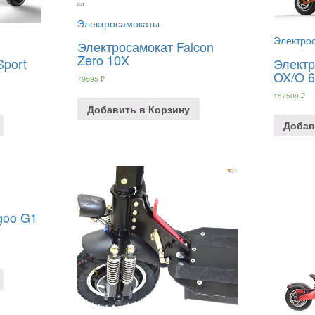
Электросамокаты
Электро
Электросамокат Falcon
Zero 10X
Sport
Электр
OX/O 6
79695
₽
157500
₽
Добавить в Корзину
Добав
goo G1