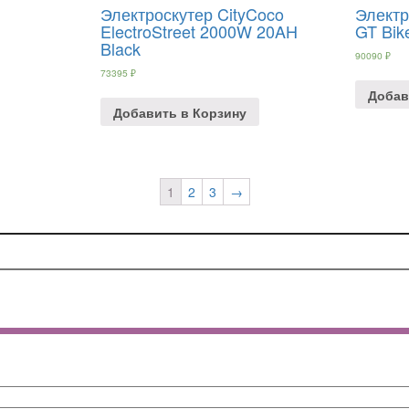
Электроскутер CityCoco
Электр
ElectroStreet 2000W 20AH
GT Bik
Black
90090
₽
73395
₽
Добав
Добавить в Корзину
1
2
3
→