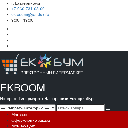
Перейти
г. Екатеринбург
к
+7-966-731-68-69
содержимому
ek-boom@yandex.ru
9:00 - 19:00
Корзина
Магазин
Мой
аккаунт
Оформление
заказа
EKBOOM
Интернет Гипермаркет Электроники Екатеринбург
Search
for:
Основное
Магазин
меню
Оформление заказа
Мой аккаунт