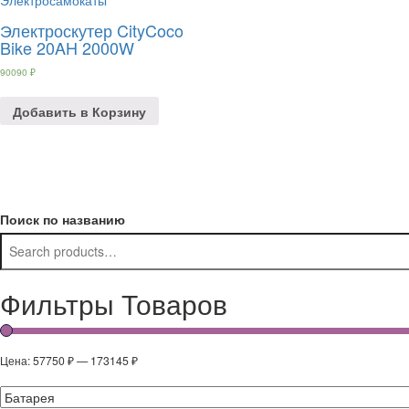
2.50
out of
Электроскутер CityCoco
5
Bike 20AH 2000W
90090
₽
Добавить в Корзину
Поиск по названию
Фильтры Товаров
Цена:
57750 ₽
—
173145 ₽