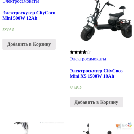
Электросамокаты
Электроскутер CityCoco
Мini 500W 12Ah
52395
₽
Добавить в Корзину
Rated
Электросамокаты
4.00
out of 5
Электроскутер CityCoco
Мini X5 1500W 18Ah
68145
₽
Добавить в Корзину