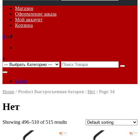
for:
Основное
Магазин
меню
Оформление заказа
Мой аккаунт
Корзина
0
0 ₽
x
Search
for:
Login
Home
/ Product Быстросъемная батарея /
Нет
/ Page 34
Нет
Showing 496–510 of 515 results